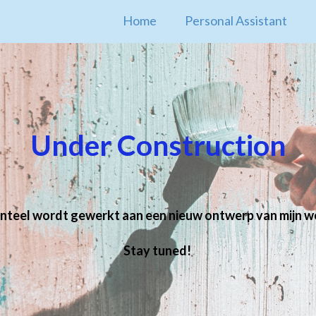
Home
Personal Assistant
Under Construction
teel wordt gewerkt aan een nieuw ontwerp van mijn we
Stay tuned!