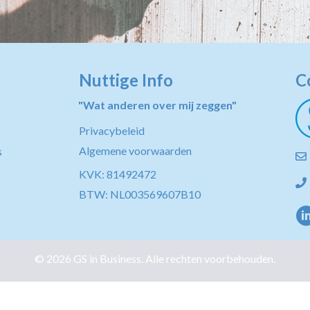
Nuttige Info
C
"Wat anderen over mij zeggen"
Privacybeleid
Algemene voorwaarden
s
KVK: 81492472
BTW: NL003569607B10
© 2026 GS in Business. Alle rechten voorbehouden.